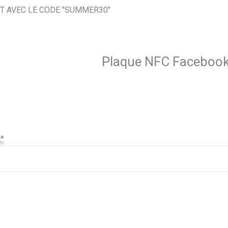
T AVEC LE CODE "SUMMER30"
Plaque NFC Faceboo
:
*