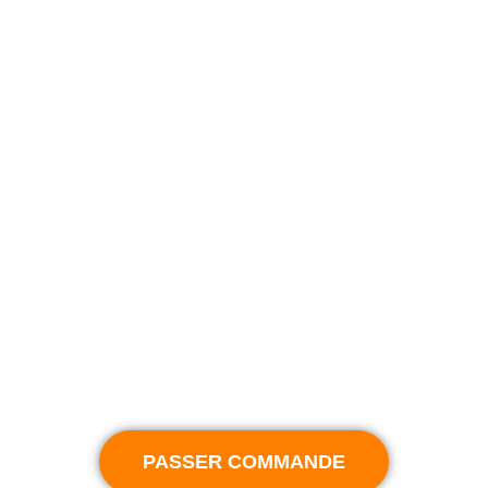
TAPAVIS
Design Unique
Technologie NFC & QR Code pour compatibilité
universelle avec les smartphones.
Facilite la récolte d'avis clients.
Améliore le positionnement et la visibilité de
l'entreprise sur Google
Programmée pour rediriger vers la page de récolte
d'avis de l'entreprise sur Google.
PASSER COMMANDE