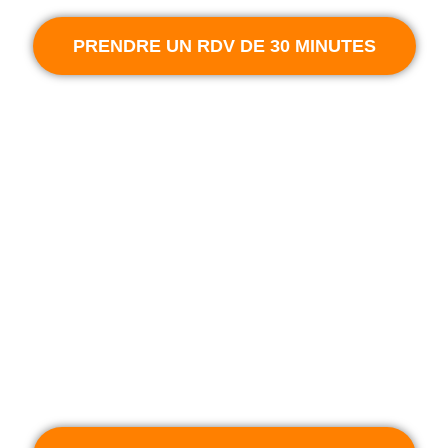
PRENDRE UN RDV DE 30 MINUTES
ILS NOUS FONT CONFIANCE
PLUS D'INFORMATIONS ?
Prenez un rendez-vous avec Vincent, votre conseiller
SmartConnect, pour en savoir plus sur les cartes de visite
digitalisée