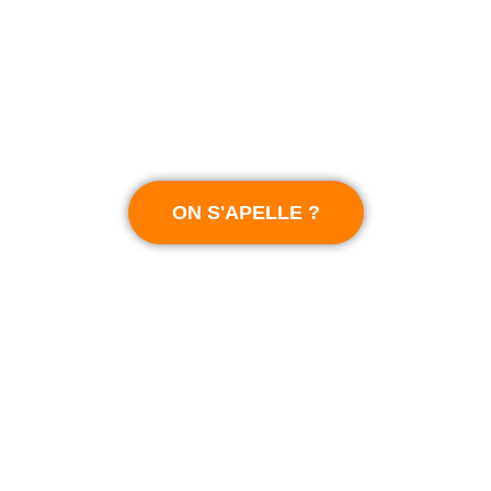
Rajoutez Simplement un nouveau membre
Commandez une nouvelle carte auprès de notre équipe
commerciale, on s’occupe de la configurer et de la rattacher
à votre société
ON S'APELLE ?