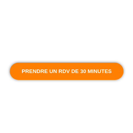
Partagez les facilement et faite grandir votre réseau
Récupérez les informations de vos interlocuteurs facilement
PRENDRE UN RDV DE 30 MINUTES
Trouvez la Bonne Solution