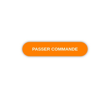
Économies en réduisant le besoin de cartes physiques.
Compatible iOS & Android
Contenu en ligne éditable à volonté
Adaptée aux professionnels et entreprises en
croissance.
PASSER COMMANDE