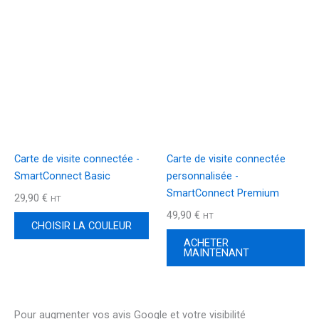
Ce
produit
a
plusieurs
variations.
Les
options
peuvent
être
Carte de visite connectée -
Carte de visite connectée
choisies
SmartConnect Basic
personnalisée -
sur
SmartConnect Premium
29,90
€
la
HT
49,90
€
page
HT
CHOISIR LA COULEUR
du
ACHETER
produit
MAINTENANT
Pour augmenter vos avis Google et votre visibilité