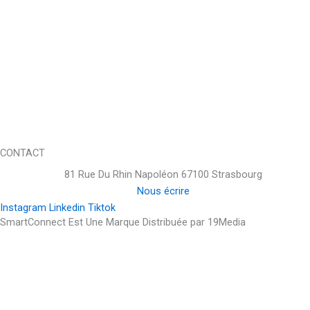
CONTACT
81 Rue Du Rhin Napoléon 67100 Strasbourg
Nous écrire
Instagram
Linkedin
Tiktok
SmartConnect Est Une Marque Distribuée par 19Media
PHP Code Snippets
Powered By :
XYZScripts.com
PROFITEZ DE 10% DE REMISE AVEC LE CODE "WELCOME10"